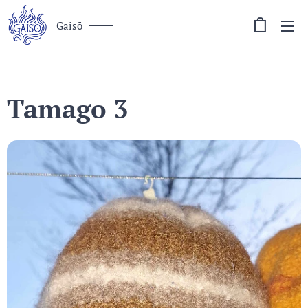
Gaisō
Tamago 3